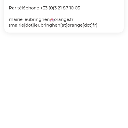
Par téléphone +33 (0)3 21 87 10 05
mairie
.
leubringhen
orange
.
fr
(mairie[dot]leubringhen[at]orange[dot]fr)