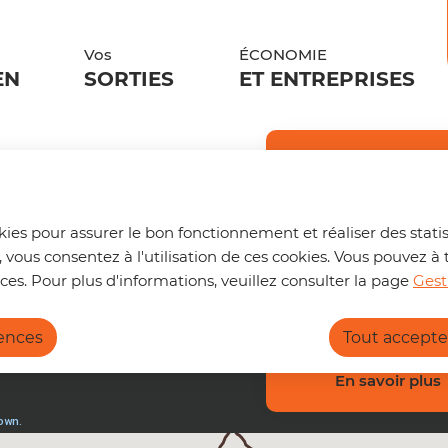
ontenu principal
Aller au sitemap
Vos
ÉCONOMIE
EN
SORTIES
ET ENTREPRISES
d’apport volontaire p
Trouver s
🚌 Vos déplace
okies pour assurer le bon fonctionnement et réaliser des statis
Un trajet à pr
, vous consentez à l'utilisation de ces cookies. Vous pouvez
volontaire
Où trouver un point d’apport volontaire près
nouvelle page d
ces. Pour plus d'informations, veuillez consulter la page
Gest
pouvez :
en verre
rences
Tout accepte
Calculer l
Connaître 
Consulter 
En savoir plus
https://terrede