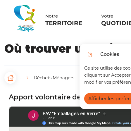
Menu principal
N
Aller au menu
Aller à la recherche
Aller au c
a
Notre
Votre
La terre des 2 caps
TERRITOIRE
QUOTIDI
v
i
Où trouver un point 
g
Cookies
a
Ce site utilise des co
t
cliquant sur Accepter
Déchets Ménagers
Les points d'apport 
F
Accueil
i
modifier vos préféren
i
o
Apport volontaire des emballages 
Afficher les préfé
l
n
d
p
'
r