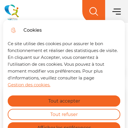
Menu princ
Aller
Aller au
Aller à la
Aller au
au
contenu
Menu
recherche
sitemap
La terre des 2 caps
menu
principal
Cookies
Les projets de
Trouver son trajet
fermer
Ce site utilise des cookies pour assurer le bon
l'intercommunalité
🚌 Vos déplacements simplifiés sur La
fonctionnement et réaliser des statistiques de visite.
terre des 2 caps !
Un trajet à préparer ?
En cliquant sur Accepter, vous consentez à
Retrouvez dès maintenant notre nouvelle
l'utilisation de ces cookies. Vous pouvez à tout
page dédiée à la mobilité. En quelques clics,
moment modifier vos préférences. Pour plus
Accueil
vous pouvez :
d'informations, veuillez consulter la page
Gestion des cookies.
Calculer le meilleur itinéraire.
En savoir plus
Connaître l'horaire du prochain bus à
Tout accepter
votre arrêt.
Consulter les tracés et fiches horaires
des lignes.
Tout refuser
https://terredes2caps.fr/trouver-son-trajet
Afficher les préférences