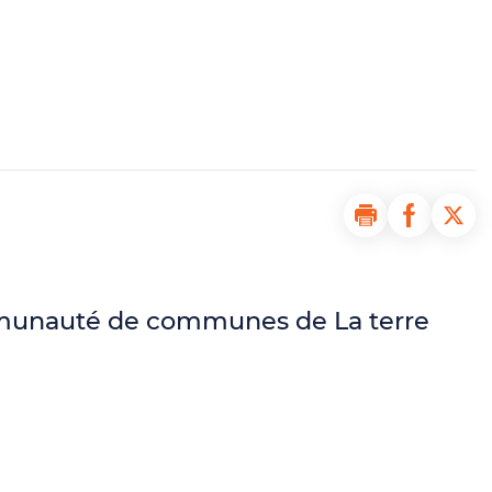
Imprimer la pa
Partager 
Part
ommunauté de communes de La terre