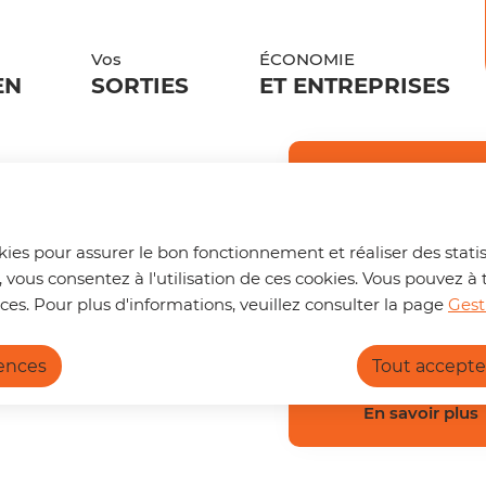
ontenu principal
Aller au sitemap
Vos
ÉCONOMIE
EN
SORTIES
ET ENTREPRISES
Trouver s
🚌 Vos déplace
okies pour assurer le bon fonctionnement et réaliser des statis
Un trajet à pr
, vous consentez à l'utilisation de ces cookies. Vous pouvez
nouvelle page d
ces. Pour plus d'informations, veuillez consulter la page
Gest
pouvez :
rences
Tout accepte
Calculer l
Connaître 
Consulter 
En savoir plus
https://terrede