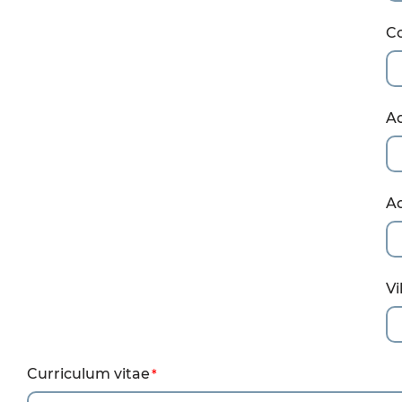
Co
A
Ad
Vi
Curriculum vitae