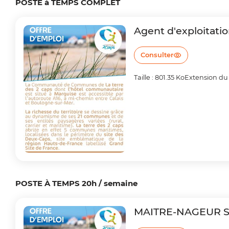
POSTE à TEMPS COMPLET
i
Agent d'exploitati
a
n
Consulter
e
Taille : 801.35 Ko
Extension du f
POSTE À TEMPS 20h / semaine
MAITRE-NAGEUR S