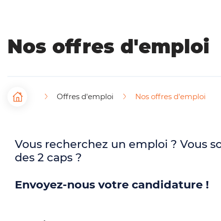
i
n
Nos offres d'emploi
c
i
p
Offres d'emploi
Nos offres d'emploi
F
Accueil
a
i
l
l
e
Vous recherchez un emploi ? Vous s
des 2 caps ?
d
'
Envoyez-nous votre candidature !
A
r