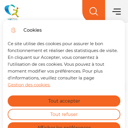
Menu princ
Aller
Aller au
Aller à la
Aller au
au
contenu
Menu
recherche
sitemap
La terre des 2 caps
menu
principal
Cookies
Trouver son trajet
fermer
Ce site utilise des cookies pour assurer le bon
🚌 Vos déplacements simplifiés sur La
fonctionnement et réaliser des statistiques de visite.
terre des 2 caps !
Un trajet à préparer ?
En cliquant sur Accepter, vous consentez à
Transport scolaire
Retrouvez dès maintenant notre nouvelle
l'utilisation de ces cookies. Vous pouvez à tout
page dédiée à la mobilité. En quelques clics,
moment modifier vos préférences. Pour plus
vous pouvez :
d'informations, veuillez consulter la page
Gestion des cookies.
Accueil
Calculer le meilleur itinéraire.
En savoir plus
Connaître l'horaire du prochain bus à
Tout accepter
votre arrêt.
Consulter les tracés et fiches horaires
Suite à la prise de la compétence Loi
des lignes.
Tout refuser
d’Orientation des Mobilités (LOM), la
https://terredes2caps.fr/trouver-son-trajet
Communauté de Communes de La
Afficher les préférences