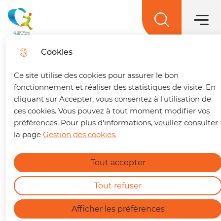
Menu princ
Aller
Aller au
Aller à la
Aller au
au
contenu
Menu
recherche
sitemap
La terre des 2 caps
menu
principal
Cookies
Trouver son trajet
fe
Ce site utilise des cookies pour assurer le bon
🚌 Vos déplacements simplifiés sur La terre
fonctionnement et réaliser des statistiques de visite. En
des 2 caps !
Un trajet à préparer ? Retrouvez
cliquant sur Accepter, vous consentez à l'utilisation de
Forteresse de
dès maintenant notre nouvelle page dédiée à la
ces cookies. Vous pouvez à tout moment modifier vos
Mimoyecques
mobilité. En quelques clics, vous pouvez :
préférences. Pour plus d'informations, veuillez consulter
la page
Gestion des cookies.
Calculer le meilleur itinéraire.
Connaître l'horaire du prochain bus à votre
Tout accepter
arrêt.
En savoir plus
Consulter les tracés et fiches horaires des
Accueil
lignes.
Tout refuser
https://terredes2caps.fr/trouver-son-trajet
La Forteresse de Mimoyecques,
Afficher les préférences