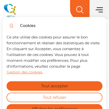
Menu princ
Aller
Aller au
Aller à la
Aller au
au
contenu
Menu
recherche
sitemap
La terre des 2 caps
menu
principal
Cookies
Trouver son trajet
fermer
Ce site utilise des cookies pour assurer le bon
🚌 Vos déplacements simplifiés sur La
fonctionnement et réaliser des statistiques de visite.
terre des 2 caps !
Un trajet à préparer ?
En cliquant sur Accepter, vous consentez à
Les assistants maternels /
Retrouvez dès maintenant notre nouvelle
l'utilisation de ces cookies. Vous pouvez à tout
gardes à domicile
page dédiée à la mobilité. En quelques clics,
moment modifier vos préférences. Pour plus
vous pouvez :
d'informations, veuillez consulter la page
Gestion des cookies.
Calculer le meilleur itinéraire.
En savoir plus
Connaître l'horaire du prochain bus à
Accueil
Tout accepter
votre arrêt.
Consulter les tracés et fiches horaires
des lignes.
Tout refuser
Le relais petite enfance accompagne
https://terredes2caps.fr/trouver-son-trajet
Afficher les préférences