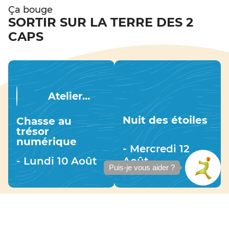
Ça bouge
SORTIR SUR LA TERRE DES 2
CAPS
Atelier
numérique
Nuit des étoiles
Chasse au
trésor
numérique
- Mercredi 12
- Lundi 10 Août
Août
Puis-je vous aider ?
Rendez-vous
DU CONSEIL