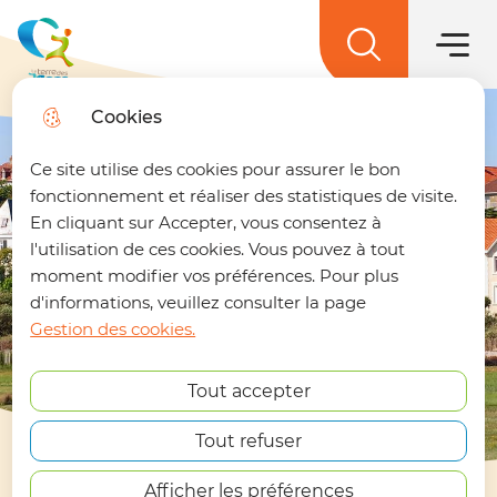
Menu princ
Aller
Aller au
Aller à la
Aller au
au
contenu
Menu
recherche
sitemap
menu
principal
La terre des 2 caps
Cookies
Trouver son trajet
fermer
Ce site utilise des cookies pour assurer le bon
🚌 Vos déplacements simplifiés sur La
fonctionnement et réaliser des statistiques de visite.
terre des 2 caps !
Un trajet à préparer ?
En cliquant sur Accepter, vous consentez à
Retrouvez dès maintenant notre nouvelle
l'utilisation de ces cookies. Vous pouvez à tout
page dédiée à la mobilité. En quelques clics,
moment modifier vos préférences. Pour plus
vous pouvez :
d'informations, veuillez consulter la page
Gestion des cookies.
Calculer le meilleur itinéraire.
En savoir plus
Connaître l'horaire du prochain bus à
Tout accepter
votre arrêt.
EN 1 CLIC
Consulter les tracés et fiches horaires
des lignes.
Tout refuser
https://terredes2caps.fr/trouver-son-trajet
Afficher les préférences