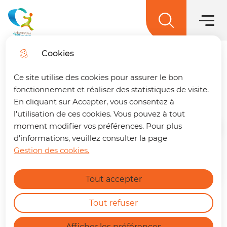
Menu princ
Aller
Aller au
Aller à la
Aller au
au
contenu
Menu
recherche
sitemap
La terre des 2 caps
menu
principal
Cookies
Organigramme des
Trouver son trajet
fermer
Ce site utilise des cookies pour assurer le bon
services
🚌 Vos déplacements simplifiés sur La
fonctionnement et réaliser des statistiques de visite.
terre des 2 caps !
Un trajet à préparer ?
En cliquant sur Accepter, vous consentez à
Retrouvez dès maintenant notre nouvelle
l'utilisation de ces cookies. Vous pouvez à tout
page dédiée à la mobilité. En quelques clics,
moment modifier vos préférences. Pour plus
Accueil
vous pouvez :
d'informations, veuillez consulter la page
Gestion des cookies.
Calculer le meilleur itinéraire.
Zoom on image
En savoir plus
Connaître l'horaire du prochain bus à
Tout accepter
votre arrêt.
Consulter les tracés et fiches horaires
des lignes.
Tout refuser
https://terredes2caps.fr/trouver-son-trajet
Afficher les préférences