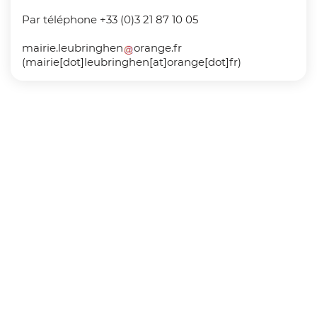
Par téléphone +33 (0)3 21 87 10 05
mairie
.
leubringhen
orange
.
fr
(mairie[dot]leubringhen[at]orange[dot]fr)