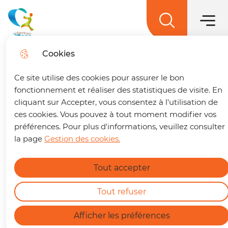
Main men
Skip to
Skip to
Skip to
Skip to
main
Menu
menu
search
site map
La terre des 2 caps
content
Cookies
Trouver son trajet
fe
Ce site utilise des cookies pour assurer le bon
🚌 Vos déplacements simplifiés sur La terre
fonctionnement et réaliser des statistiques de visite. En
des 2 caps !
Un trajet à préparer ? Retrouvez
cliquant sur Accepter, vous consentez à l'utilisation de
Les Zones d'Activités
dès maintenant notre nouvelle page dédiée à la
ces cookies. Vous pouvez à tout moment modifier vos
intercommunales
mobilité. En quelques clics, vous pouvez :
préférences. Pour plus d'informations, veuillez consulter
la page
Gestion des cookies.
Calculer le meilleur itinéraire.
Connaître l'horaire du prochain bus à votre
Tout accepter
arrêt.
Find out more
Consulter les tracés et fiches horaires des
Home
lignes.
Tout refuser
https://terredes2caps.fr/trouver-son-trajet
La Communauté de Communes de
Afficher les préférences