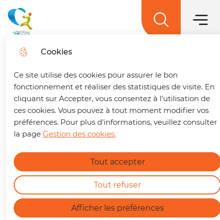
Main men
Skip to
Skip to
Skip to
Skip to
main
Menu
menu
search
site map
La terre des 2 caps
content
Cookies
Trouver son trajet
fe
Ce site utilise des cookies pour assurer le bon
🚌 Vos déplacements simplifiés sur La terre
fonctionnement et réaliser des statistiques de visite. En
des 2 caps !
Un trajet à préparer ? Retrouvez
cliquant sur Accepter, vous consentez à l'utilisation de
Complexe Aquatique
dès maintenant notre nouvelle page dédiée à la
ces cookies. Vous pouvez à tout moment modifier vos
Sportif et Culturel
mobilité. En quelques clics, vous pouvez :
préférences. Pour plus d'informations, veuillez consulter
la page
Gestion des cookies.
Capoolco
Calculer le meilleur itinéraire.
Connaître l'horaire du prochain bus à votre
Tout accepter
arrêt.
Find out more
Consulter les tracés et fiches horaires des
lignes.
Tout refuser
Home
https://terredes2caps.fr/trouver-son-trajet
Afficher les préférences