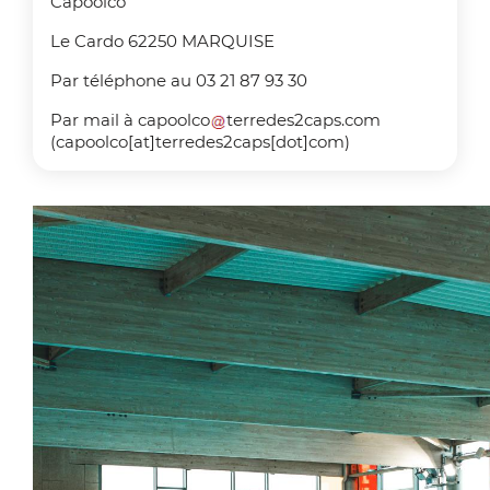
Capoolco
Le Cardo 62250 MARQUISE
Par téléphone au 03 21 87 93 30
Par mail à
capoolco
terredes2caps
.
com
(capoolco[at]terredes2caps[dot]com)