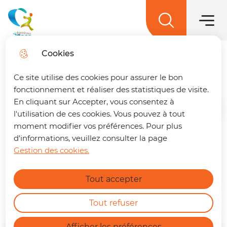
Main men
Skip to
Skip to
Skip to
Skip to
main
Menu
menu
search
site map
La terre des 2 caps
content
Cookies
Culture
Trouver son trajet
fermer
Ce site utilise des cookies pour assurer le bon
🚌 Vos déplacements simplifiés sur La
fonctionnement et réaliser des statistiques de visite.
terre des 2 caps !
Un trajet à préparer ?
En cliquant sur Accepter, vous consentez à
Retrouvez dès maintenant notre nouvelle
Home
l'utilisation de ces cookies. Vous pouvez à tout
page dédiée à la mobilité. En quelques clics,
moment modifier vos préférences. Pour plus
vous pouvez :
d'informations, veuillez consulter la page
Agenda des
Gestion des cookies.
Calculer le meilleur itinéraire.
manifestations
Find out more
Connaître l'horaire du prochain bus à
Tout accepter
votre arrêt.
Accès
Consulter les tracés et fiches horaires
des lignes.
Tout refuser
https://terredes2caps.fr/trouver-son-trajet
Afficher les préférences