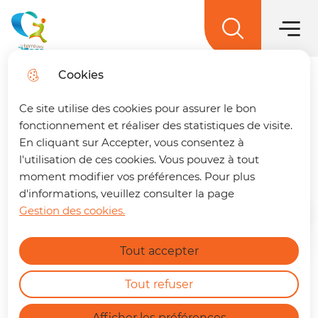
Main men
Skip to
Skip to
Skip to
Skip to
main
Menu
menu
search
site map
La terre des 2 caps
content
Cookies
Trouver son trajet
fermer
Ce site utilise des cookies pour assurer le bon
🚌 Vos déplacements simplifiés sur La
fonctionnement et réaliser des statistiques de visite.
terre des 2 caps !
Un trajet à préparer ?
En cliquant sur Accepter, vous consentez à
Randonnée
Retrouvez dès maintenant notre nouvelle
l'utilisation de ces cookies. Vous pouvez à tout
page dédiée à la mobilité. En quelques clics,
moment modifier vos préférences. Pour plus
vous pouvez :
d'informations, veuillez consulter la page
Gestion des cookies.
Home
Calculer le meilleur itinéraire.
Find out more
Connaître l'horaire du prochain bus à
Tout accepter
votre arrêt.
Consulter les tracés et fiches horaires
La terre des 2 caps dispose d'une
des lignes.
Tout refuser
offre randonnée très riche. En effet,
https://terredes2caps.fr/trouver-son-trajet
plus de 400 kilomètres de sentiers
Afficher les préférences