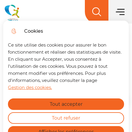
Main men
Skip to
Skip to
Skip to
Skip to
main
Menu
menu
search
site map
La terre des 2 caps
content
Cookies
Trouver son trajet
fermer
Ce site utilise des cookies pour assurer le bon
🚌 Vos déplacements simplifiés sur La
fonctionnement et réaliser des statistiques de visite.
terre des 2 caps !
Un trajet à préparer ?
En cliquant sur Accepter, vous consentez à
Plan Climat Air Energie
Retrouvez dès maintenant notre nouvelle
l'utilisation de ces cookies. Vous pouvez à tout
Territorial (PCAET)
page dédiée à la mobilité. En quelques clics,
moment modifier vos préférences. Pour plus
vous pouvez :
d'informations, veuillez consulter la page
Gestion des cookies.
Calculer le meilleur itinéraire.
Find out more
Connaître l'horaire du prochain bus à
Home
Tout accepter
votre arrêt.
Consulter les tracés et fiches horaires
des lignes.
Tout refuser
Le Pays Boulonnais composé des
https://terredes2caps.fr/trouver-son-trajet
Afficher les préférences