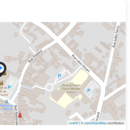
Leaflet
| ©
OpenStreetMap
contributors