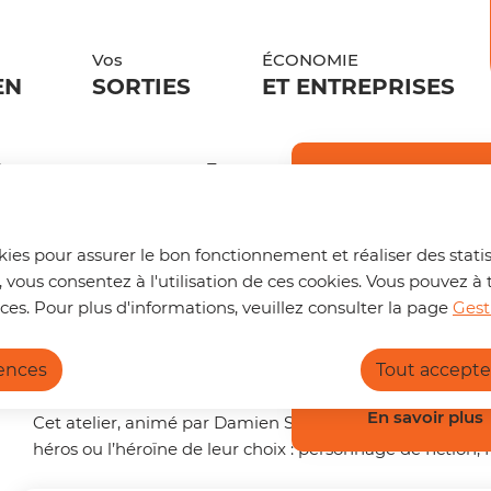
ontenu principal
Aller au sitemap
Vos
ÉCONOMIE
EN
SORTIES
ET ENTREPRISES
ssine ton héros de man
Trouver s
🚌 Vos déplace
okies pour assurer le bon fonctionnement et réaliser des statis
Un trajet à pr
, vous consentez à l'utilisation de ces cookies. Vous pouvez
nouvelle page d
ces. Pour plus d'informations, veuillez consulter la page
Gest
pouvez :
éros de manga
rences
Tout accepte
Calculer l
Connaître 
Consulter 
En savoir plus
Cet atelier, animé par Damien Szymczak alias «Chibi Dam’
héros ou l’héroïne de leur choix : personnage de fiction,
https://terrede