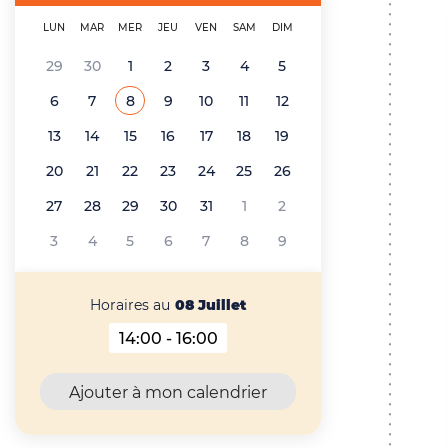
'
i
LUN
MAR
MER
JEU
VEN
SAM
DIM
A
n
29
30
1
2
3
4
5
r
c
6
7
8
9
10
11
12
Voir tous les événements de
Juillet 2026
i
i
13
14
15
16
17
18
19
a
p
20
21
22
23
24
25
26
n
27
28
29
30
31
1
2
a
e
3
4
5
6
7
8
9
l
e
Horaires au
08 Juillet
14:00 - 16:00
Horaires au 08 Juillet 2026
Ajouter à mon calendrier