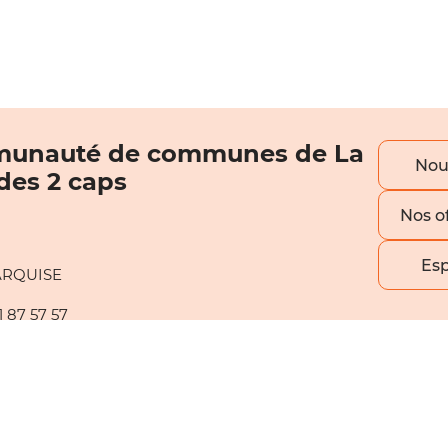
unauté de communes de La
Nou
 des 2 caps
Nos o
Es
ARQUISE
1 87 57 57
vendredi :
2h00, 13h45 à 17h15