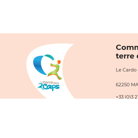
Comm
terre
Le Cardo
62250 M
+33 (0)3 2
Lundi au 
08h30 à 1