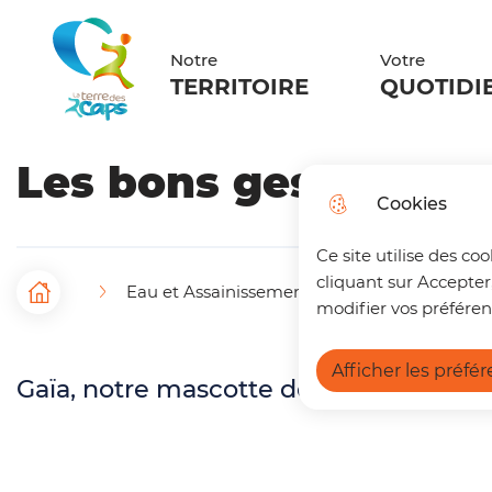
Menu principal
N
Aller au menu
Aller à la recherche
Aller au c
a
Notre
Votre
La terre des 2 caps
TERRITOIRE
QUOTIDI
v
i
Les bons gestes de 
g
Cookies
a
Ce site utilise des co
t
cliquant sur Accepter
Eau et Assainissement
Assainissement 
F
Accueil
i
modifier vos préféren
i
o
Afficher les préfé
Gaïa, notre mascotte de l'environnem
l
n
d
p
'
r