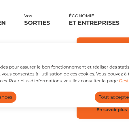
ontenu principal
Aller au sitemap
Vos
ÉCONOMIE
EN
SORTIES
ET ENTREPRISES
Gaïa
Trouver s
🚌 Vos déplace
okies pour assurer le bon fonctionnement et réaliser des statis
Un trajet à pr
, vous consentez à l'utilisation de ces cookies. Vous pouvez
Non Collectif
Les bons gestes de Gaïa
nouvelle page d
ces. Pour plus d'informations, veuillez consulter la page
Gest
pouvez :
rences
Tout accepte
Calculer l
ent vous donne quelques bons gestes à 
Connaître 
Consulter 
En savoir plus
https://terrede