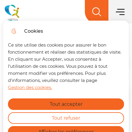
Menu princ
Aller
Aller au
Aller à la
Aller au
au
contenu
Menu
recherche
sitemap
La terre des 2 caps
menu
principal
Cookies
Concert des chorales
Trouver son trajet
fermer
Ce site utilise des cookies pour assurer le bon
🚌 Vos déplacements simplifiés sur La
fonctionnement et réaliser des statistiques de visite.
terre des 2 caps !
Un trajet à préparer ?
En cliquant sur Accepter, vous consentez à
Retrouvez dès maintenant notre nouvelle
Accueil
l'utilisation de ces cookies. Vous pouvez à tout
page dédiée à la mobilité. En quelques clics,
moment modifier vos préférences. Pour plus
vous pouvez :
d'informations, veuillez consulter la page
Gestion des cookies.
Calculer le meilleur itinéraire.
Mai
2025
En savoir plus
Connaître l'horaire du prochain bus à
Tout accepter
votre arrêt.
Consulter les tracés et fiches horaires
des lignes.
LUN
MAR
MER
JEU
VEN
SAM
DIM
Tout refuser
https://terredes2caps.fr/trouver-son-trajet
28
29
30
1
2
3
4
Afficher les préférences