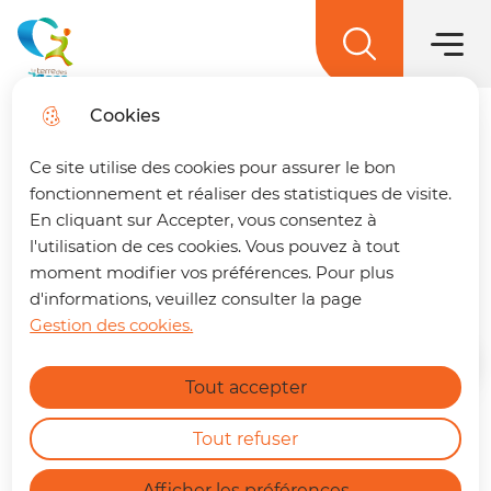
Hauptme
Zum
Weiter
Direkt
Zum
Menü
zur
zum
Lageplan
Menü
La terre des 2 caps
springen
Suche
Inhalt
springen
Cookies
Tri des papiers et des
Trouver son trajet
fermer
Ce site utilise des cookies pour assurer le bon
cartons : trop
🚌 Vos déplacements simplifiés sur La
fonctionnement et réaliser des statistiques de visite.
terre des 2 caps !
Un trajet à préparer ?
d'indésirables dans les
En cliquant sur Accepter, vous consentez à
Retrouvez dès maintenant notre nouvelle
l'utilisation de ces cookies. Vous pouvez à tout
colonnes bleues
page dédiée à la mobilité. En quelques clics,
moment modifier vos préférences. Pour plus
vous pouvez :
d'informations, veuillez consulter la page
Gestion des cookies.
Calculer le meilleur itinéraire.
Find out more
Connaître l'horaire du prochain bus à
Startseite
Tout accepter
votre arrêt.
Consulter les tracés et fiches horaires
des lignes.
Tout refuser
A ce jour, le papetier repreneur du
https://terredes2caps.fr/trouver-son-trajet
flux papier et carton collecté par
Afficher les préférences