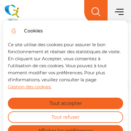
Hauptme
Zum
Weiter
Direkt
Zum
Menü
zur
zum
Lageplan
Menü
La terre des 2 caps
springen
Suche
Inhalt
springen
Cookies
Contrat de Relance et
Trouver son trajet
fermer
Ce site utilise des cookies pour assurer le bon
Transition Ecologique
🚌 Vos déplacements simplifiés sur La
fonctionnement et réaliser des statistiques de visite.
terre des 2 caps !
Un trajet à préparer ?
(CRTE)
En cliquant sur Accepter, vous consentez à
Retrouvez dès maintenant notre nouvelle
l'utilisation de ces cookies. Vous pouvez à tout
page dédiée à la mobilité. En quelques clics,
moment modifier vos préférences. Pour plus
vous pouvez :
d'informations, veuillez consulter la page
Gestion des cookies.
Startseite
Calculer le meilleur itinéraire.
Find out more
Connaître l'horaire du prochain bus à
Tout accepter
votre arrêt.
Consulter les tracés et fiches horaires
des lignes.
Tout refuser
https://terredes2caps.fr/trouver-son-trajet
Afficher les préférences