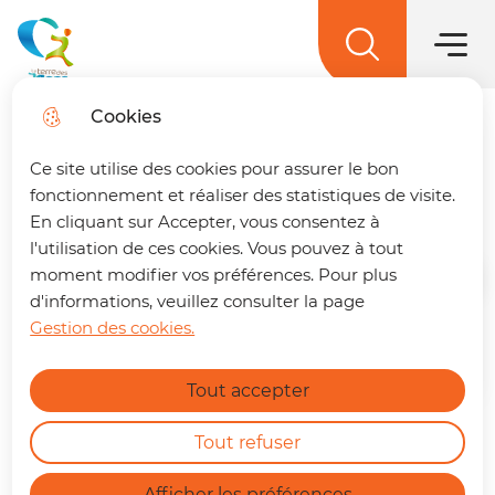
Hauptme
Zum
Weiter
Direkt
Zum
Menü
zur
zum
Lageplan
Menü
La terre des 2 caps
springen
Suche
Inhalt
springen
Cookies
Eau et assainissement -
Trouver son trajet
fermer
Ce site utilise des cookies pour assurer le bon
Reprise en gestion directe
🚌 Vos déplacements simplifiés sur La
fonctionnement et réaliser des statistiques de visite.
terre des 2 caps !
Un trajet à préparer ?
En cliquant sur Accepter, vous consentez à
Retrouvez dès maintenant notre nouvelle
l'utilisation de ces cookies. Vous pouvez à tout
page dédiée à la mobilité. En quelques clics,
moment modifier vos préférences. Pour plus
Startseite
vous pouvez :
d'informations, veuillez consulter la page
Gestion des cookies.
Calculer le meilleur itinéraire.
Zoo
Find out more
Connaître l'horaire du prochain bus à
Tout accepter
votre arrêt.
Consulter les tracés et fiches horaires
des lignes.
Tout refuser
https://terredes2caps.fr/trouver-son-trajet
Afficher les préférences