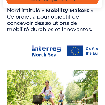
Interreg
de la région de la mer du
Nord intitulé «
Mobility Makers
».
Ce projet a pour objectif de
concevoir des solutions de
mobilité durables et innovantes.
Zoo