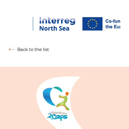
Zoo
Back to the list
Retour à la liste