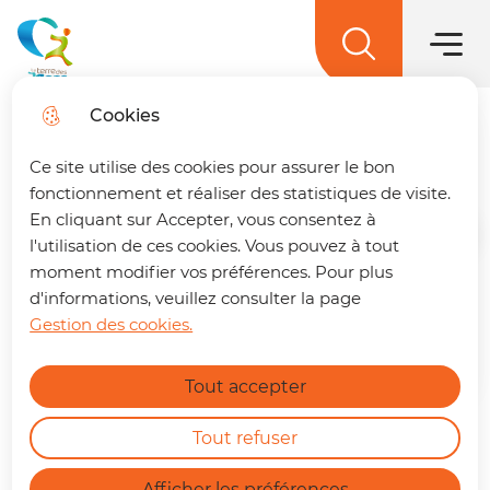
Hauptme
Zum
Weiter
Direkt
Zum
Menü
zur
zum
Lageplan
Menü
La terre des 2 caps
springen
Suche
Inhalt
springen
Cookies
L'actu éco'
Trouver son trajet
fermer
Ce site utilise des cookies pour assurer le bon
🚌 Vos déplacements simplifiés sur La
fonctionnement et réaliser des statistiques de visite.
terre des 2 caps !
Un trajet à préparer ?
En cliquant sur Accepter, vous consentez à
Retrouvez dès maintenant notre nouvelle
Startseite
l'utilisation de ces cookies. Vous pouvez à tout
page dédiée à la mobilité. En quelques clics,
moment modifier vos préférences. Pour plus
vous pouvez :
d'informations, veuillez consulter la page
Gestion des cookies.
Calculer le meilleur itinéraire.
Find out more
Connaître l'horaire du prochain bus à
Tout accepter
votre arrêt.
Consulter les tracés et fiches horaires
des lignes.
Tout refuser
https://terredes2caps.fr/trouver-son-trajet
Afficher les préférences