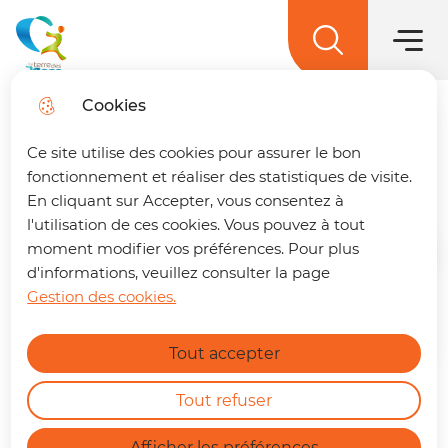
Hauptme
Zum
Weiter
Direkt
Zum
Menü
zur
zum
Lageplan
Menü
La terre des 2 caps
springen
Suche
Inhalt
springen
Cookies
Annuaire des associations
Trouver son trajet
fermer
Ce site utilise des cookies pour assurer le bon
sportives
🚌 Vos déplacements simplifiés sur La
fonctionnement et réaliser des statistiques de visite.
terre des 2 caps !
Un trajet à préparer ?
En cliquant sur Accepter, vous consentez à
Retrouvez dès maintenant notre nouvelle
l'utilisation de ces cookies. Vous pouvez à tout
page dédiée à la mobilité. En quelques clics,
moment modifier vos préférences. Pour plus
Startseite
vous pouvez :
d'informations, veuillez consulter la page
Gestion des cookies.
Calculer le meilleur itinéraire.
Figurez sur l'annuaire des
Find out more
Connaître l'horaire du prochain bus à
associations sportives
Tout accepter
votre arrêt.
Consulter les tracés et fiches horaires
des lignes.
Tout refuser
Zoo
https://terredes2caps.fr/trouver-son-trajet
Afficher les préférences