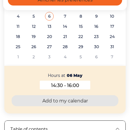
27
28
29
30
1
2
3
4
5
6
7
8
9
10
See all the events of
May 2026
11
12
13
14
15
16
17
18
19
20
21
22
23
24
25
26
27
28
29
30
31
1
2
3
4
5
6
7
Hours at
06 May
14:30 - 16:00
Hours at 06 May 2026
Add to my calendar
Table of contents