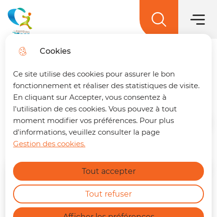
Main men
Skip to
Skip to
Skip to
Skip to
main
Menu
menu
search
site map
La terre des 2 caps
content
Cookies
Atelier de fabrication de
Trouver son trajet
fermer
Ce site utilise des cookies pour assurer le bon
bougies
🚌 Vos déplacements simplifiés sur La
fonctionnement et réaliser des statistiques de visite.
terre des 2 caps !
Un trajet à préparer ?
En cliquant sur Accepter, vous consentez à
Retrouvez dès maintenant notre nouvelle
l'utilisation de ces cookies. Vous pouvez à tout
page dédiée à la mobilité. En quelques clics,
moment modifier vos préférences. Pour plus
Home
vous pouvez :
d'informations, veuillez consulter la page
Gestion des cookies.
Calculer le meilleur itinéraire.
Find out more
Connaître l'horaire du prochain bus à
Tout accepter
votre arrêt.
May
2026
Consulter les tracés et fiches horaires
des lignes.
Tout refuser
https://terredes2caps.fr/trouver-son-trajet
MON
TUE
WED
THU
FRI
SAT
SUN
Afficher les préférences