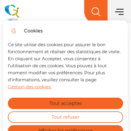
Main men
Skip to
Skip to
Skip to
Skip to
main
Menu
menu
search
site map
La terre des 2 caps
content
Cookies
Trouver son trajet
fermer
Ce site utilise des cookies pour assurer le bon
Conseil numérique
🚌 Vos déplacements simplifiés sur La
fonctionnement et réaliser des statistiques de visite.
terre des 2 caps !
Un trajet à préparer ?
En cliquant sur Accepter, vous consentez à
Atelier Conférence : Un
Retrouvez dès maintenant notre nouvelle
l'utilisation de ces cookies. Vous pouvez à tout
bébé, un enfant, un livre,
page dédiée à la mobilité. En quelques clics,
moment modifier vos préférences. Pour plus
vous pouvez :
d'informations, veuillez consulter la page
pourquoi ?
Gestion des cookies.
Calculer le meilleur itinéraire.
Find out more
Connaître l'horaire du prochain bus à
Tout accepter
votre arrêt.
Consulter les tracés et fiches horaires
Home
des lignes.
Tout refuser
https://terredes2caps.fr/trouver-son-trajet
Afficher les préférences