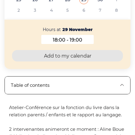
See all the events of
November 2024
2
3
4
5
6
7
8
Hours at
29 November
18:00 - 19:00
Hours at 29 November 202
Add to my calendar
Table of contents
Atelier-Conférence sur la fonction du livre dans la
relation parents / enfants et le rapport au langage.
2 intervenantes animeront ce moment : Aline Boue