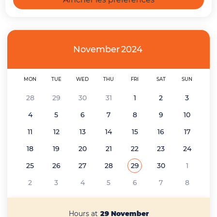
November
2024
MON
TUE
WED
THU
FRI
SAT
SUN
28
29
30
31
1
2
3
4
5
6
7
8
9
10
11
12
13
14
15
16
17
18
19
20
21
22
23
24
25
26
27
28
29
30
1
See all the events of
November 2024
2
3
4
5
6
7
8
Hours at
29 November