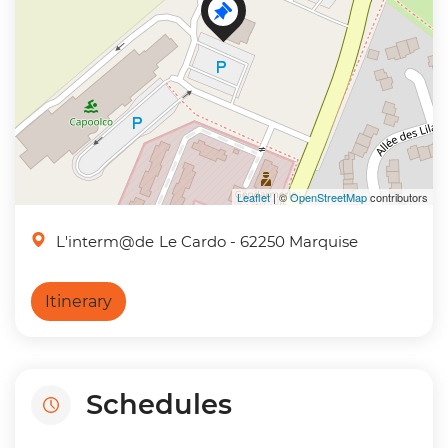
Leaflet
| ©
OpenStreetMap
contributors
L'interm@de
Le Cardo
- 62250 Marquise
Itinerary
Schedules