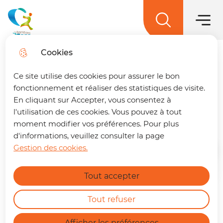
Main men
Skip to
Skip to
Skip to
Skip to
main
Menu
menu
search
site map
La terre des 2 caps
content
Cookies
Trouver son trajet
fermer
Ce site utilise des cookies pour assurer le bon
Développement durable
🚌 Vos déplacements simplifiés sur La
fonctionnement et réaliser des statistiques de visite.
terre des 2 caps !
Un trajet à préparer ?
En cliquant sur Accepter, vous consentez à
Café du tri
Retrouvez dès maintenant notre nouvelle
l'utilisation de ces cookies. Vous pouvez à tout
page dédiée à la mobilité. En quelques clics,
moment modifier vos préférences. Pour plus
vous pouvez :
d'informations, veuillez consulter la page
Gestion des cookies.
Home
Calculer le meilleur itinéraire.
Find out more
Connaître l'horaire du prochain bus à
Tout accepter
votre arrêt.
Consulter les tracés et fiches horaires
Avec Julien Hillier, votre
des lignes.
Tout refuser
ambassadeur du tri sur le
https://terredes2caps.fr/trouver-son-trajet
territoire.
Afficher les préférences